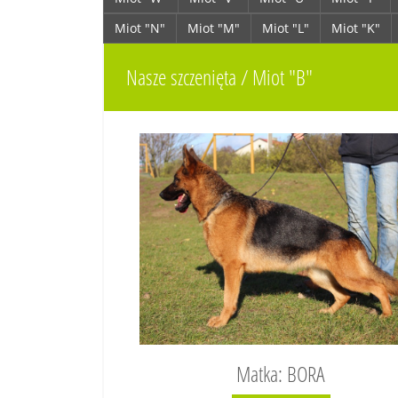
Miot "N"
Miot "M"
Miot "L"
Miot "K"
Nasze szczenięta / Miot "B"
Matka: BORA