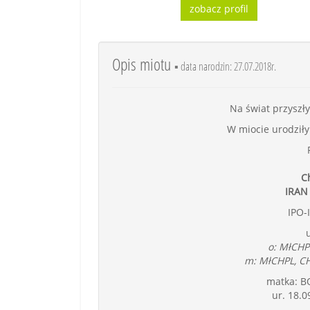
zobacz profil
Opis miotu
▪ data narodzin: 27.07.2018r.
Na świat przyszły
W miocie urodziły 
C
IRAN 
IPO-
u
o: MłCHP
m: MłCHPL, CH
matka: B
ur. 18.