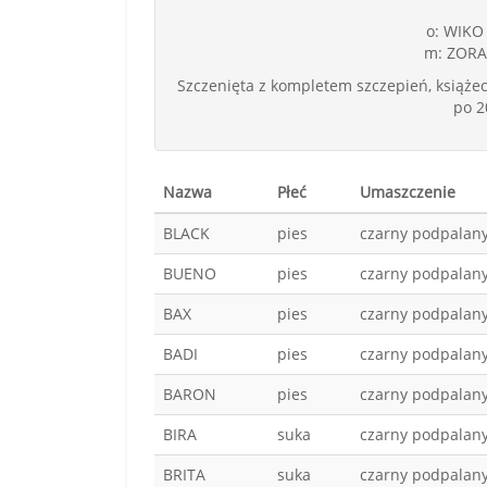
o: WIKO 
m: ZORA 
Szczenięta z kompletem szczepień, książe
po 2
Nazwa
Płeć
Umaszczenie
BLACK
pies
czarny podpalan
BUENO
pies
czarny podpalan
BAX
pies
czarny podpalan
BADI
pies
czarny podpalan
BARON
pies
czarny podpalan
BIRA
suka
czarny podpalan
BRITA
suka
czarny podpalan