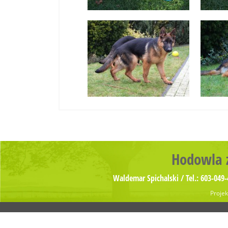
Hodowla z
Waldemar Spichalski / Tel.: 603-049-
Projek