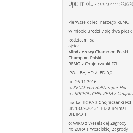
Opis miotu
▪ data narodzin: 22.06.20
Pierwsze dzieci naszego REMO!
W miocie urodziły się dwa piesk
Rodzicami są:
ojciec:
Młodzieżowy Champion Polski
Champion Polski
REMO z Chojniczanki FCI
IPO-I, BH, HD-A, ED-0,0
ur. 26.11.2016r.
o: KEULE von Holtkamper Hof
m: MłCHPL, CHPL ZETA z Chojnicz
matka: BORA
z Chojniczanki FCI
ur. 18.09.2013r. HD-a normal
BH, IPO-1
o: WIKO z Weselskiej Zagrody
m: ZORA z Weselskiej Zagrody