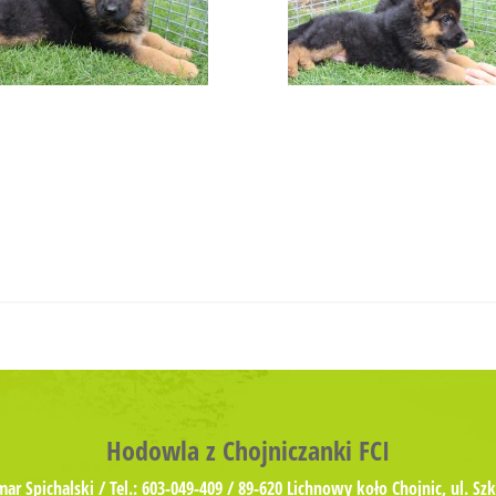
Hodowla z Chojniczanki FCI
r Spichalski / Tel.: 603-049-409 / 89-620 Lichnowy koło Chojnic, ul. Sz