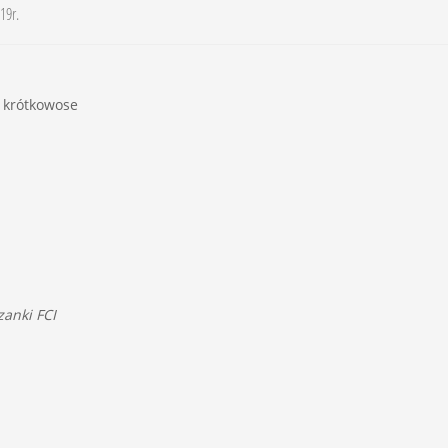
19r.
i krótkowose
anki FCI