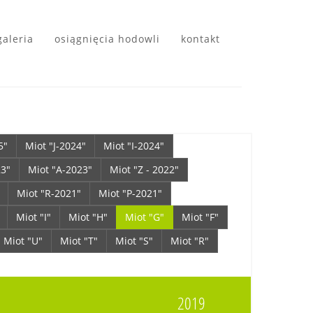
galeria
osiągnięcia hodowli
kontakt
5"
Miot "J-2024"
Miot "I-2024"
23"
Miot "A-2023"
Miot "Z - 2022"
Miot "R-2021"
Miot "P-2021"
Miot "I"
Miot "H"
Miot "G"
Miot "F"
Miot "U"
Miot "T"
Miot "S"
Miot "R"
2019