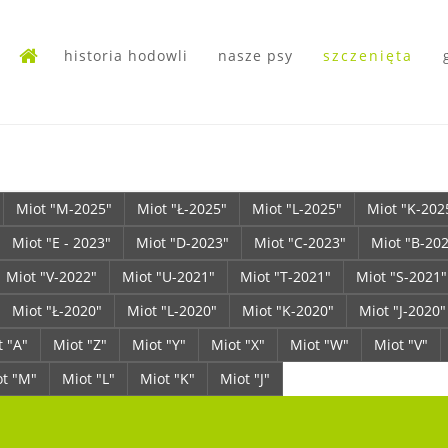
historia hodowli
nasze psy
szczenięta
Miot "M-2025"
Miot "Ł-2025"
Miot "L-2025"
Miot "K-202
Miot "E - 2023"
Miot "D-2023"
Miot "C-2023"
Miot "B-20
Miot "V-2022"
Miot "U-2021"
Miot "T-2021"
Miot "S-2021"
Miot "Ł-2020"
Miot "L-2020"
Miot "K-2020"
Miot "J-2020"
t "A"
Miot "Z"
Miot "Y"
Miot "X"
Miot "W"
Miot "V"
ot "M"
Miot "L"
Miot "K"
Miot "J"