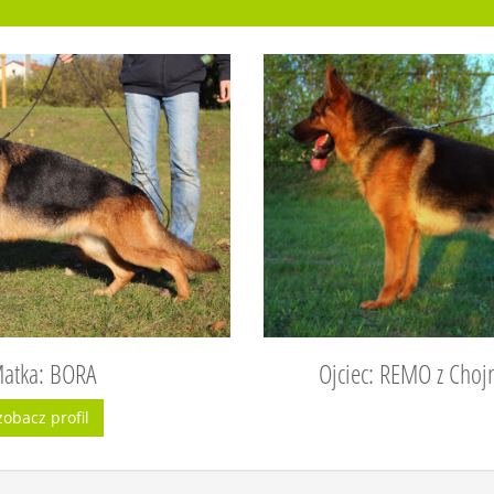
atka: BORA
Ojciec: REMO z Chojn
zobacz profil