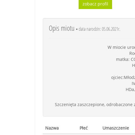
zobacz profil
Opis miotu
▪ data narodzin: 05.06.2021r.
W miocie urodz
Ro
matka: CO
H
ojciec:Młod
I
HDa,
Szczenięta zaszczepione, odrobaczone z
Nazwa
Płeć
Umaszczenie