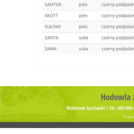
SANTOS
pies
czarny podpala
SKOTT
pies
czarny podpala
SUŁTAN
pies
czarny podpala
SANTA
suka
czarny podpala
SAWA
suka
czarny podpala
Hodowla z
Waldemar Spichalski / Tel.: 603-049-
Projek