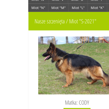
Miot "N"
Miot "M"
Miot "L"
Miot "K"
Nasze szczenięta / Miot "S-2021"
Matka: CODY