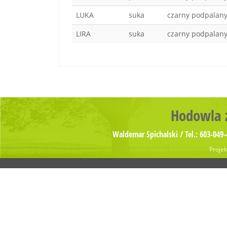
LUKA
suka
czarny podpalan
LIRA
suka
czarny podpalan
Hodowla z
Waldemar Spichalski / Tel.: 603-049-
Projek