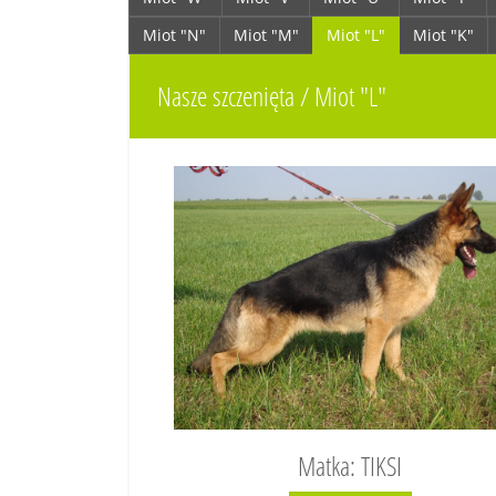
Miot "N"
Miot "M"
Miot "L"
Miot "K"
Nasze szczenięta / Miot "L"
Matka: TIKSI