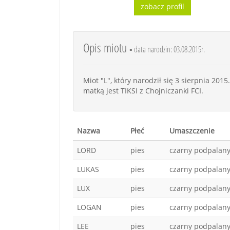
zobacz profil
Opis miotu
▪ data narodzin: 03.08.2015r.
Miot "L", który narodził się 3 sierpnia 201
matką jest TIKSI z Chojniczanki FCI.
Nazwa
Płeć
Umaszczenie
LORD
pies
czarny podpalan
LUKAS
pies
czarny podpalan
LUX
pies
czarny podpalan
LOGAN
pies
czarny podpalan
LEE
pies
czarny podpalan